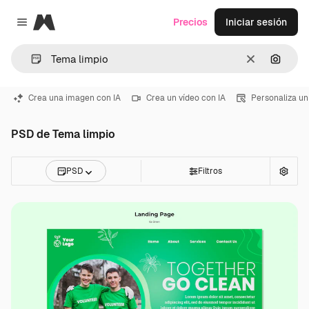
Magnific
Precios
Iniciar sesión
Close menu
Borrar
Buscar
Crea una imagen con IA
Crea un vídeo con IA
Personaliza un
PSD de Tema limpio
PSD
Filtros