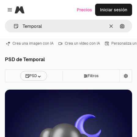
Magnific
Precios
Iniciar sesión
Close menu
Borrar
Buscar
Crea una imagen con IA
Crea un vídeo con IA
Personaliza un
PSD de Temporal
PSD
Filtros