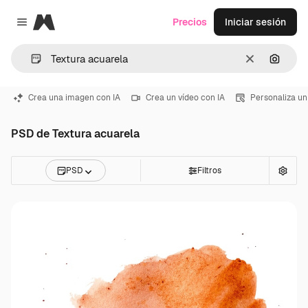
Magnific
Precios
Iniciar sesión
Close menu
Borrar
Buscar
Crea una imagen con IA
Crea un vídeo con IA
Personaliza un
PSD de Textura acuarela
PSD
Filtros