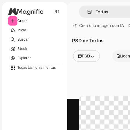
Crear
Crea una imagen con IA
Inicio
Buscar
PSD de Tortas
Stock
PSD
Licen
Explorar
Todas las imágenes
Todas las herramientas
Vectores
Ilustraciones
Fotos
PSD
Plantillas
Mockups
Vídeos
Clips de vídeo
Motion graphics
Plantillas de vídeos
Iconos
Modelos 3D
Fuentes