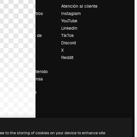
Precios
Atención al cliente
Sobre nosotros
Instagram
Reviews
YouTube
Empleo
LinkedIn
Tendencias de
TikTok
búsqueda
Discord
Blog
X
es
Eventos
Reddit
Slidesgo
Vender contenido
Sala de prensa
¿Buscas
magnific.ai?
ree to the storing of cookies on your device to enhance site