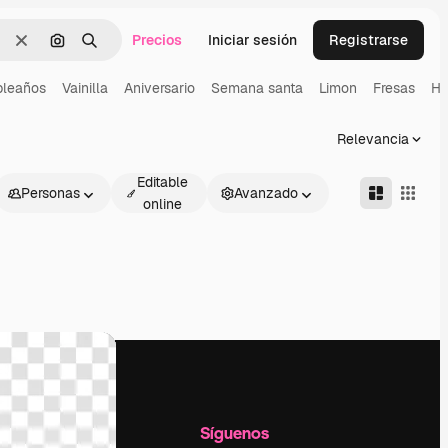
Precios
Iniciar sesión
Registrarse
Borrar
Buscar por imagen
Buscar
leaños
Vainilla
Aniversario
Semana santa
Limon
Fresas
Ha
Relevancia
Editable
Personas
Avanzado
online
l
Empresa
Síguenos