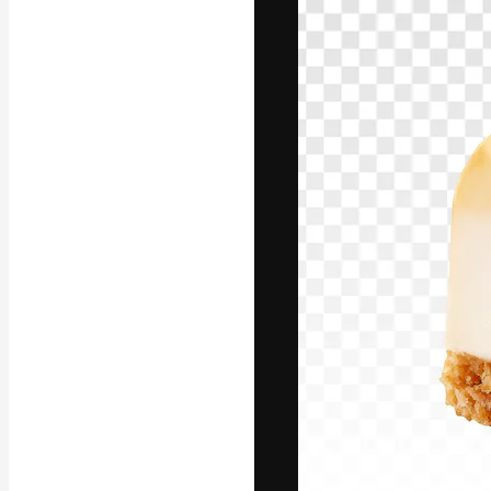
La plataforma cr
trabajo. Más de
entre creativos
estudios.
Español
Copyright © 2010