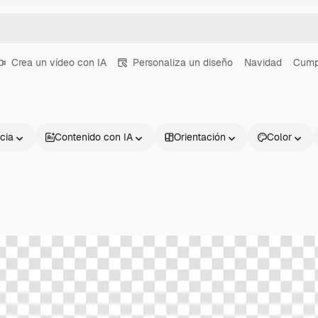
Crea un vídeo con IA
Personaliza un diseño
Navidad
Cump
cia
Contenido con IA
Orientación
Color
Productos
Información úti