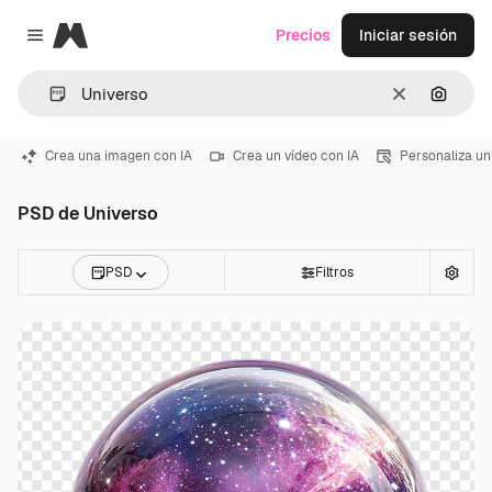
Magnific
Precios
Iniciar sesión
Close menu
Borrar
Buscar
Crea una imagen con IA
Crea un vídeo con IA
Personaliza un
PSD de Universo
PSD
Filtros