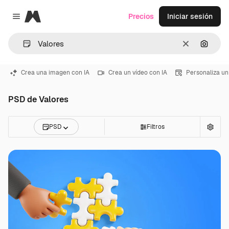
Magnific
Precios
Iniciar sesión
Close menu
Borrar
Buscar
Crea una imagen con IA
Crea un vídeo con IA
Personaliza un
PSD de Valores
PSD
Filtros