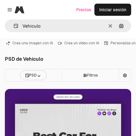
Magnific
Precios
Iniciar sesión
Close menu
Borrar
Buscar
Crea una imagen con IA
Crea un vídeo con IA
Personaliza un
PSD de Vehiculo
PSD
Filtros