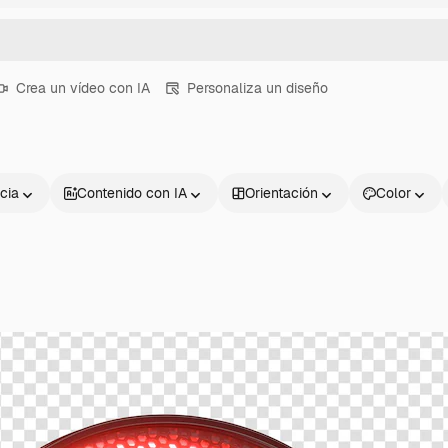
Crea un vídeo con IA
Personaliza un diseño
cia
Contenido con IA
Orientación
Color
Productos
Información úti