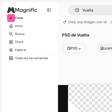
Crear
Crea una imagen con IA
Inicio
Buscar
PSD de Vuelta
Stock
PSD
Licen
Explorar
Todas las imágenes
Todas las herramientas
Vectores
Ilustraciones
Fotos
PSD
Plantillas
Mockups
Vídeos
Clips de vídeo
Motion graphics
Plantillas de vídeos
Iconos
Modelos 3D
Fuentes