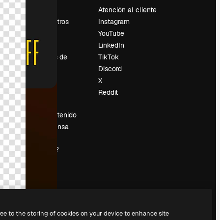
Precios
Atención al cliente
Sobre nosotros
Instagram
Reviews
YouTube
Empleo
LinkedIn
Tendencias de
TikTok
búsqueda
Discord
Blog
X
es
Eventos
Reddit
Slidesgo
Vender contenido
Sala de prensa
¿Buscas
magnific.ai?
ree to the storing of cookies on your device to enhance site