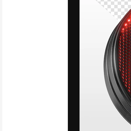
La plataforma cr
trabajo. Más de
entre creativos
estudios.
Español
Copyright © 2010