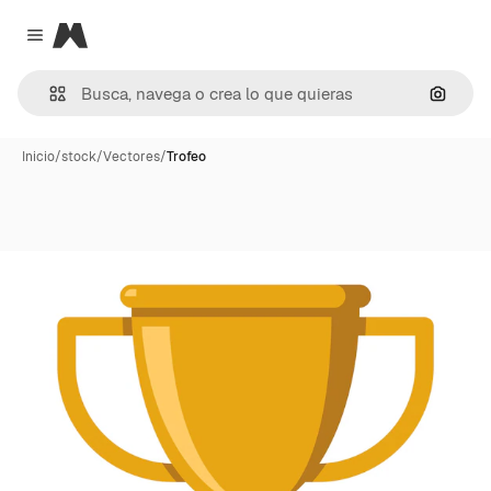
Magnific
Close menu
Buscar
Inicio
/
stock
/
Vectores
/
Trofeo