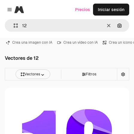
Magnific
Precios
Iniciar sesión
Close menu
Borrar
Buscar
Crea una imagen con IA
Crea un vídeo con IA
Crea un icono 
Vectores de 12
Vectores
Filtros