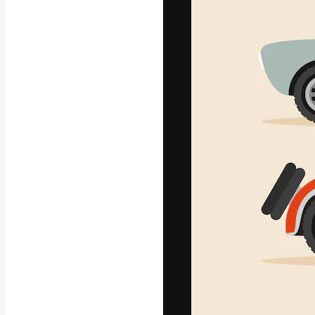
La plataforma cr
trabajo. Más de
entre creativos
estudios.
Español
Copyright © 2010