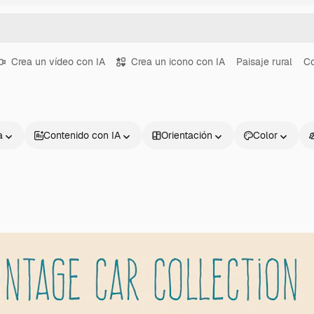
Crea un vídeo con IA
Crea un icono con IA
Paisaje rural
Co
a
Contenido con IA
Orientación
Color
Productos
Información úti