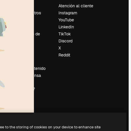
Precios
Atención al cliente
Sobre nosotros
Instagram
Reviews
YouTube
Empleo
LinkedIn
Tendencias de
TikTok
búsqueda
Discord
Blog
X
es
Eventos
Reddit
Slidesgo
Vender contenido
Sala de prensa
¿Buscas
magnific.ai?
ree to the storing of cookies on your device to enhance site