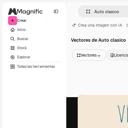
Crear
Crea una imagen con IA
Inicio
Buscar
Vectores de Auto clasico
Stock
Vectores
Licenci
Explorar
Todas las imágenes
Todas las herramientas
Vectores
Ilustraciones
Fotos
PSD
Plantillas
Mockups
Vídeos
Clips de vídeo
Motion graphics
Plantillas de vídeos
Iconos
Modelos 3D
Fuentes