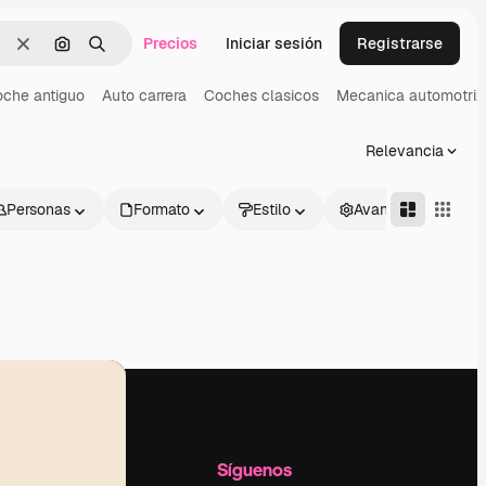
Precios
Iniciar sesión
Registrarse
Borrar
Buscar por imagen
Buscar
che antiguo
Auto carrera
Coches clasicos
Mecanica automotriz
Relevancia
Personas
Formato
Estilo
Avanzado
l
Empresa
Síguenos