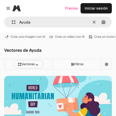
Magnific
Precios
Iniciar sesión
Close menu
Borrar
Buscar
Crea una imagen con IA
Crea un vídeo con IA
Crea un icono 
Vectores de Ayuda
Vectores
Filtros