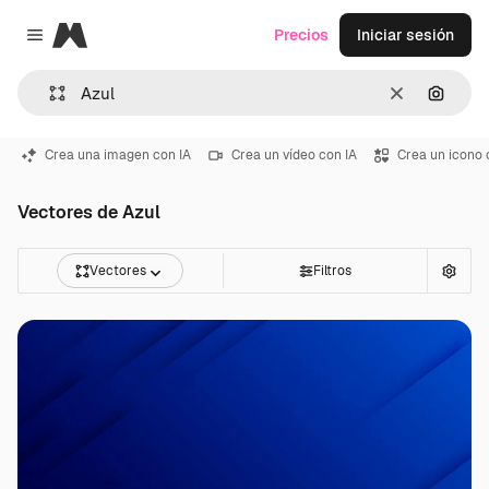
Magnific
Precios
Iniciar sesión
Close menu
Borrar
Buscar
Crea una imagen con IA
Crea un vídeo con IA
Crea un icono 
Vectores de Azul
Vectores
Filtros