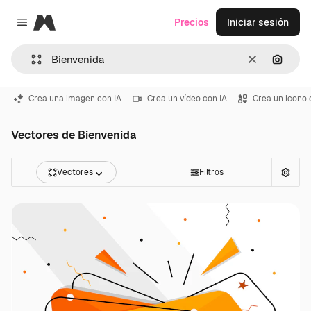
Magnific
Precios
Iniciar sesión
Close menu
Borrar
Buscar
Crea una imagen con IA
Crea un vídeo con IA
Crea un icono 
Vectores de Bienvenida
Vectores
Filtros