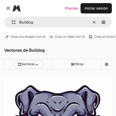
Magnific
Precios
Iniciar sesión
Close menu
Borrar
Buscar
Crea una imagen con IA
Crea un vídeo con IA
Crea un icono 
Vectores de Bulldog
Vectores
Filtros