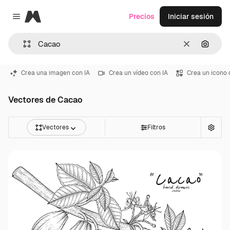
Magnific
Precios
Iniciar sesión
Close menu
Borrar
Buscar
Crea una imagen con IA
Crea un vídeo con IA
Crea un icono 
Vectores de Cacao
Vectores
Filtros