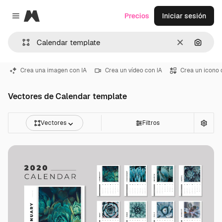
Magnific
Precios
Iniciar sesión
Close menu
Borrar
Buscar
Crea una imagen con IA
Crea un vídeo con IA
Crea un icono 
Vectores de Calendar template
Vectores
Filtros