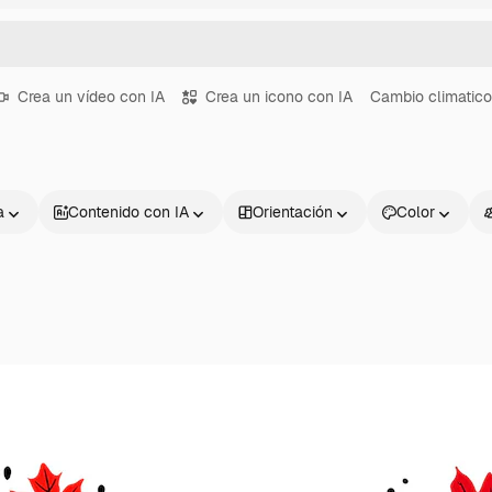
Crea un vídeo con IA
Crea un icono con IA
Cambio climatico
a
Contenido con IA
Orientación
Color
Productos
Información úti