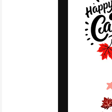
La plataforma cr
trabajo. Más de
entre creativos
estudios.
Español
Copyright © 2010