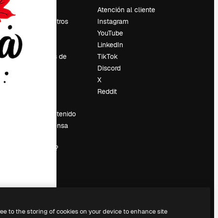
Precios
Atención al cliente
Sobre nosotros
Instagram
Reviews
YouTube
Empleo
LinkedIn
Tendencias de
TikTok
búsqueda
Discord
Blog
X
es
Eventos
Reddit
Slidesgo
Vender contenido
Sala de prensa
¿Buscas
magnific.ai?
ree to the storing of cookies on your device to enhance site