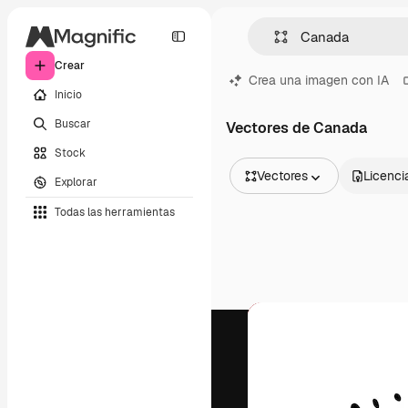
Crear
Crea una imagen con IA
Inicio
Buscar
Vectores de Canada
Stock
Vectores
Licenci
Explorar
Todas las imágenes
Todas las herramientas
Vectores
Ilustraciones
Fotos
PSD
Plantillas
Mockups
Vídeos
Clips de vídeo
Motion graphics
Plantillas de vídeos
Iconos
Modelos 3D
Fuentes