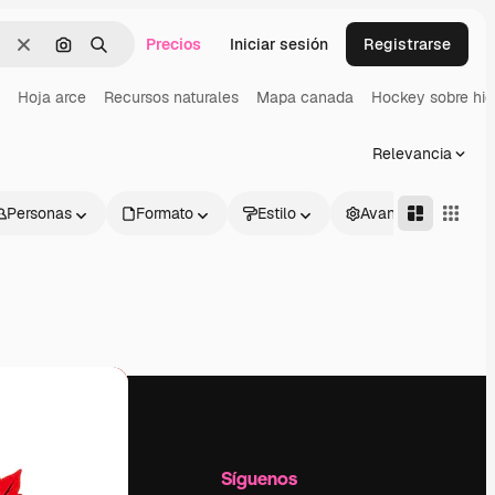
Precios
Iniciar sesión
Registrarse
Borrar
Buscar por imagen
Buscar
Hoja arce
Recursos naturales
Mapa canada
Hockey sobre hie
Relevancia
Personas
Formato
Estilo
Avanzado
l
Empresa
Síguenos