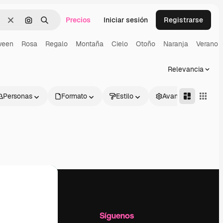
Precios
Iniciar sesión
Registrarse
Borrar
Buscar por imagen
Buscar
ween
Rosa
Regalo
Montaña
Cielo
Otoño
Naranja
Verano
Relevancia
Personas
Formato
Estilo
Avanzado
l
Empresa
Síguenos