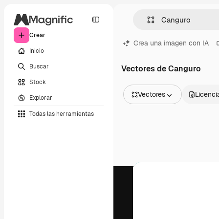
Crear
Crea una imagen con IA
Inicio
Buscar
Vectores de Canguro
Stock
Vectores
Licenci
Explorar
Todas las imágenes
Todas las herramientas
Vectores
Ilustraciones
Fotos
PSD
Plantillas
Mockups
Vídeos
Clips de vídeo
Motion graphics
Plantillas de vídeos
Iconos
Modelos 3D
Fuentes