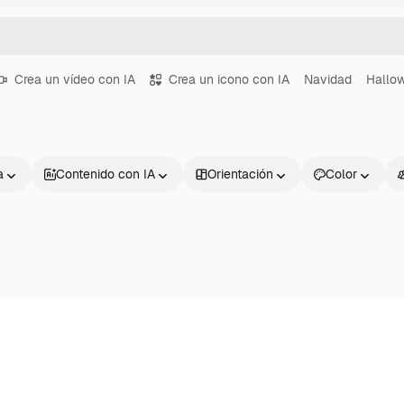
Crea un vídeo con IA
Crea un icono con IA
Navidad
Hallo
a
Contenido con IA
Orientación
Color
Productos
Información úti