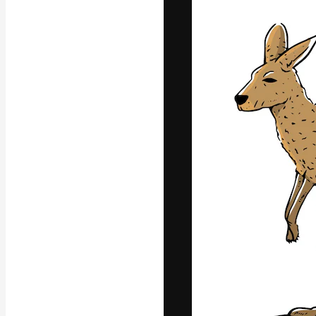
La plataforma cr
trabajo. Más de
entre creativos
estudios.
Español
Copyright © 2010