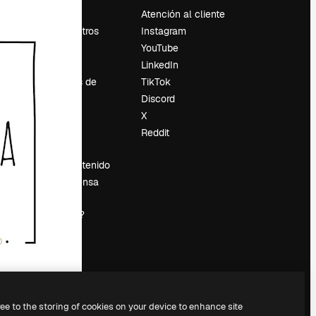
Precios
Atención al cliente
Sobre nosotros
Instagram
Reviews
YouTube
Empleo
LinkedIn
Tendencias de
TikTok
búsqueda
Discord
Blog
X
es
Eventos
Reddit
Slidesgo
Vender contenido
Sala de prensa
¿Buscas
magnific.ai?
ree to the storing of cookies on your device to enhance site