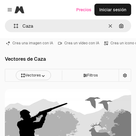
Magnific
Precios
Iniciar sesión
Close menu
Borrar
Buscar
Crea una imagen con IA
Crea un vídeo con IA
Crea un icono 
Vectores de Caza
Vectores
Filtros