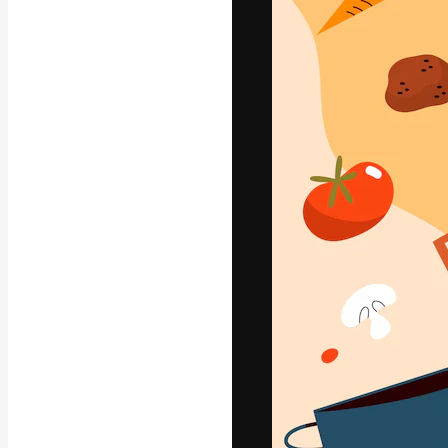
La plataforma cr
trabajo. Más de
entre creativos
estudios.
Español
Copyright © 2010