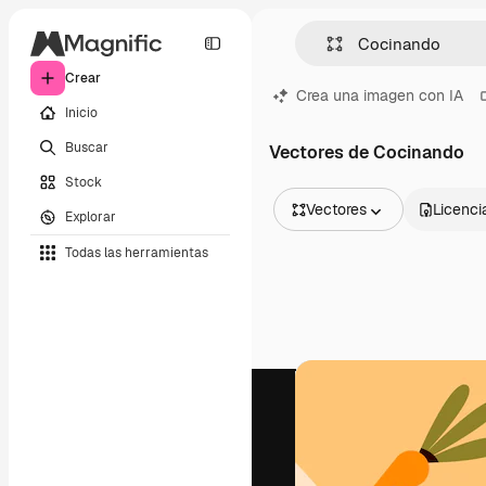
Crear
Crea una imagen con IA
Inicio
Buscar
Vectores de Cocinando
Stock
Vectores
Licenci
Explorar
Todas las imágenes
Todas las herramientas
Vectores
Ilustraciones
Fotos
PSD
Plantillas
Mockups
Vídeos
Clips de vídeo
Motion graphics
Plantillas de vídeos
Iconos
Modelos 3D
Fuentes