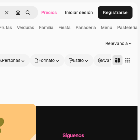
Precios
Iniciar sesión
Registrarse
Borrar
Buscar por imagen
Buscar
Frutas
Verduras
Familia
Fiesta
Panaderia
Menu
Pasteleria
Relevancia
Personas
Formato
Estilo
Avanzado
l
Empresa
Síguenos