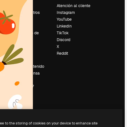
Precios
Atención al cliente
Sobre nosotros
Instagram
Reviews
YouTube
Empleo
LinkedIn
Tendencias de
TikTok
búsqueda
Discord
Blog
X
es
Eventos
Reddit
Slidesgo
Vender contenido
Sala de prensa
¿Buscas
magnific.ai?
ree to the storing of cookies on your device to enhance site