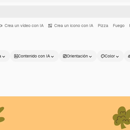
Crea un vídeo con IA
Crea un icono con IA
Pizza
Fuego
a
Contenido con IA
Orientación
Color
Productos
Información úti