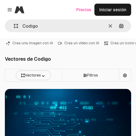
Magnific
Precios
Iniciar sesión
Close menu
Borrar
Buscar
Crea una imagen con IA
Crea un vídeo con IA
Crea un icono 
Vectores de Codigo
Vectores
Filtros