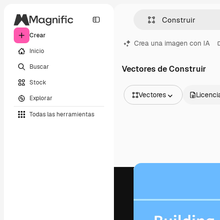
Crear
Crea una imagen con IA
Inicio
Buscar
Vectores de Construir
Stock
Vectores
Licenci
Explorar
Todas las imágenes
Todas las herramientas
Vectores
Ilustraciones
Fotos
PSD
Plantillas
Mockups
Vídeos
Clips de vídeo
Motion graphics
Plantillas de vídeos
Iconos
Modelos 3D
Fuentes