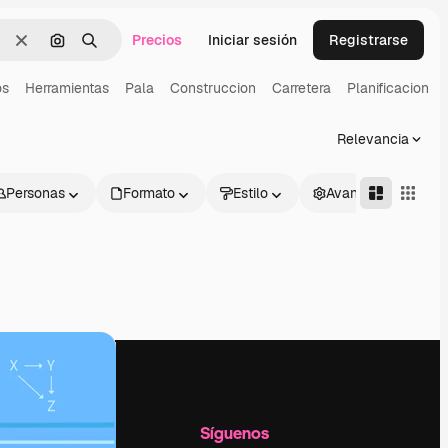
Precios
Iniciar sesión
Registrarse
Borrar
Buscar por imagen
Buscar
os
Herramientas
Pala
Construccion
Carretera
Planificacion
Relevancia
Personas
Formato
Estilo
Avanzado
l
Empresa
Síguenos