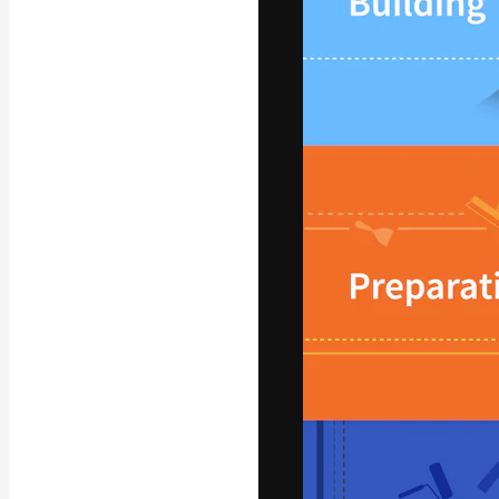
La plataforma cr
trabajo. Más de
entre creativos
estudios.
Español
Copyright © 2010