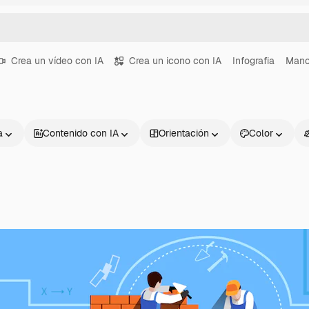
Crea un vídeo con IA
Crea un icono con IA
Infografia
Man
a
Contenido con IA
Orientación
Color
Productos
Información úti