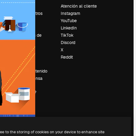
Precios
Atención al cliente
Sobre nosotros
Instagram
Reviews
YouTube
Empleo
LinkedIn
Tendencias de
TikTok
búsqueda
Discord
Blog
X
es
Eventos
Reddit
Slidesgo
Vender contenido
Sala de prensa
¿Buscas
magnific.ai?
ree to the storing of cookies on your device to enhance site