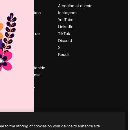
Precios
Atención al cliente
Sobre nosotros
Instagram
Reviews
YouTube
Empleo
LinkedIn
Tendencias de
TikTok
búsqueda
Discord
Blog
X
es
Eventos
Reddit
Slidesgo
Vender contenido
Sala de prensa
¿Buscas
magnific.ai?
ree to the storing of cookies on your device to enhance site