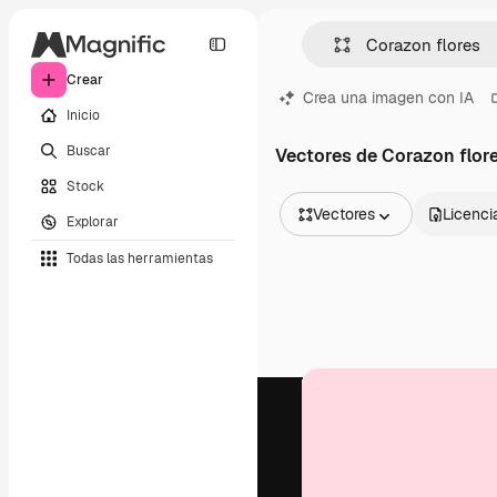
Crear
Crea una imagen con IA
Inicio
Buscar
Vectores de Corazon flor
Stock
Vectores
Licenci
Explorar
Todas las imágenes
Todas las herramientas
Vectores
Ilustraciones
Fotos
PSD
Plantillas
Mockups
Vídeos
Clips de vídeo
Motion graphics
Plantillas de vídeos
Iconos
Modelos 3D
Fuentes