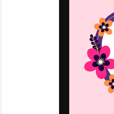
La plataforma cr
trabajo. Más de
entre creativos
estudios.
Español
Copyright © 2010