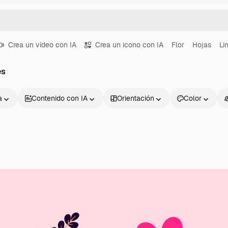
Crea un vídeo con IA
Crea un icono con IA
Flor
Hojas
Li
es
a
Contenido con IA
Orientación
Color
Productos
Información úti