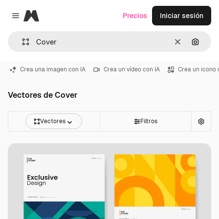
Magnific
Precios
Iniciar sesión
Close menu
Borrar
Buscar
Crea una imagen con IA
Crea un vídeo con IA
Crea un icono 
Vectores de Cover
Vectores
Filtros