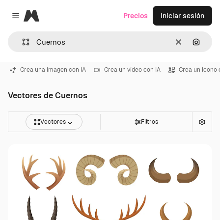
Magnific
Precios
Iniciar sesión
Close menu
Borrar
Buscar
Crea una imagen con IA
Crea un vídeo con IA
Crea un icono 
Vectores de Cuernos
Vectores
Filtros