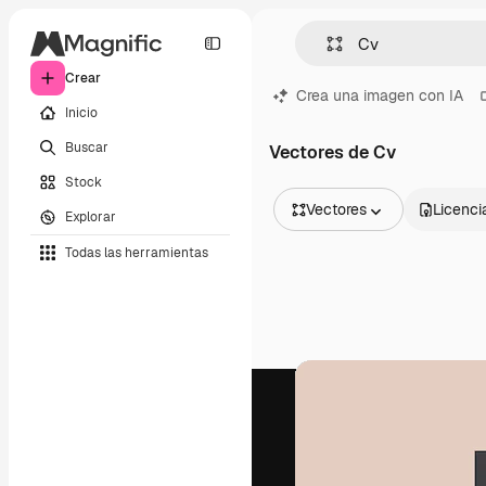
Crear
Crea una imagen con IA
Inicio
Buscar
Vectores de Cv
Stock
Vectores
Licenci
Explorar
Todas las imágenes
Todas las herramientas
Vectores
Ilustraciones
Fotos
PSD
Plantillas
Mockups
Vídeos
Clips de vídeo
Motion graphics
Plantillas de vídeos
Iconos
Modelos 3D
Fuentes