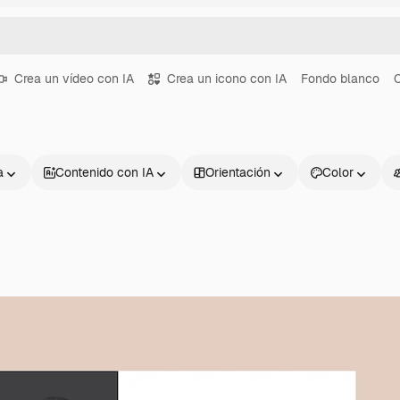
Crea un vídeo con IA
Crea un icono con IA
Fondo blanco
C
a
Contenido con IA
Orientación
Color
Productos
Información úti