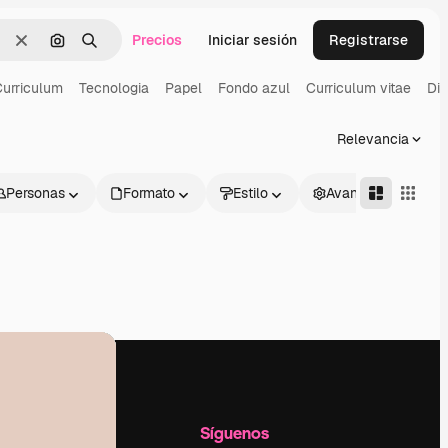
Precios
Iniciar sesión
Registrarse
Borrar
Buscar por imagen
Buscar
urriculum
Tecnologia
Papel
Fondo azul
Curriculum vitae
Dis
Relevancia
Personas
Formato
Estilo
Avanzado
l
Empresa
Síguenos