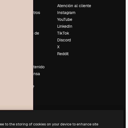
Precios
Atención al cliente
Sobre nosotros
Instagram
Reviews
YouTube
Empleo
LinkedIn
Tendencias de
TikTok
búsqueda
Discord
Blog
X
es
Eventos
Reddit
Slidesgo
Vender contenido
Sala de prensa
¿Buscas
magnific.ai?
ree to the storing of cookies on your device to enhance site