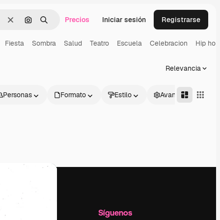
Precios
Iniciar sesión
Registrarse
Borrar
Buscar por imagen
Buscar
Fiesta
Sombra
Salud
Teatro
Escuela
Celebracion
Hip hop
Relevancia
Personas
Formato
Estilo
Avanzado
l
Empresa
Síguenos