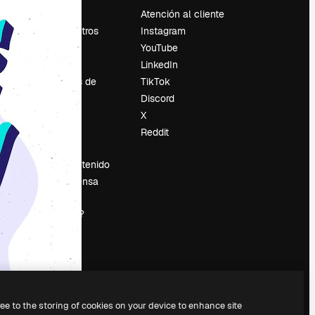
Precios
Atención al cliente
Sobre nosotros
Instagram
Reviews
YouTube
Empleo
LinkedIn
Tendencias de
TikTok
búsqueda
Discord
Blog
X
es
Eventos
Reddit
Slidesgo
Vender contenido
Sala de prensa
¿Buscas
magnific.ai?
ree to the storing of cookies on your device to enhance site