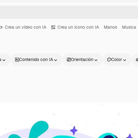
Crea un vídeo con IA
Crea un icono con IA
Manos
Musica
a
Contenido con IA
Orientación
Color
Productos
Información úti