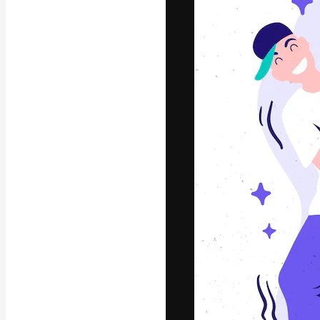
La plataforma cr
trabajo. Más de
entre creativos
estudios.
Español
Copyright © 2010