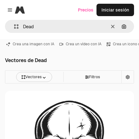
Magnific
Precios
Iniciar sesión
Close menu
Borrar
Buscar
Crea una imagen con IA
Crea un vídeo con IA
Crea un icono 
Vectores de Dead
Vectores
Filtros