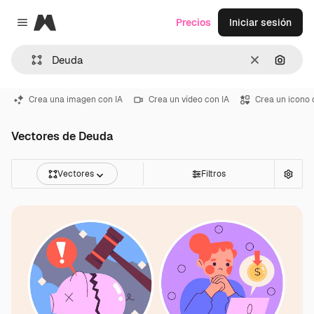
Magnific
Precios
Iniciar sesión
Close menu
Borrar
Buscar
Crea una imagen con IA
Crea un vídeo con IA
Crea un icono 
Vectores de Deuda
Vectores
Filtros