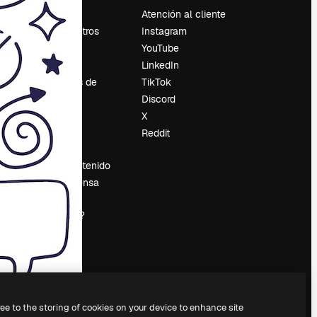
Precios
Atención al cliente
Sobre nosotros
Instagram
Reviews
YouTube
Empleo
LinkedIn
Tendencias de
TikTok
búsqueda
Discord
Blog
X
es
Eventos
Reddit
Slidesgo
Vender contenido
Sala de prensa
¿Buscas
magnific.ai?
ree to the storing of cookies on your device to enhance site