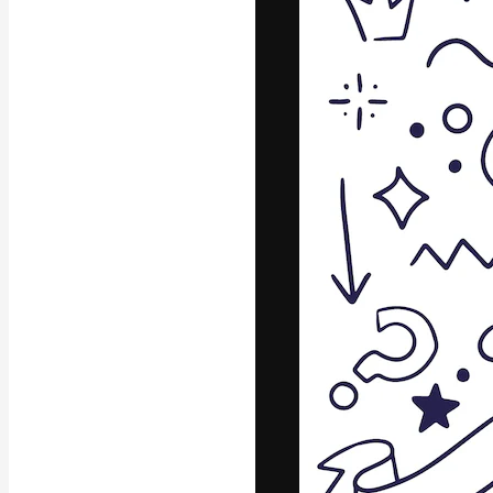
La plataforma cr
trabajo. Más de
entre creativos
estudios.
Español
Copyright © 2010