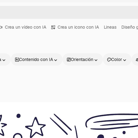
Crea un vídeo con IA
Crea un icono con IA
Lineas
Diseño g
a
Contenido con IA
Orientación
Color
Productos
Información úti