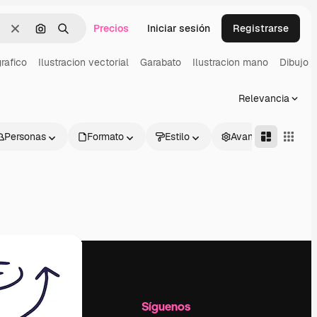
Precios
Iniciar sesión
Registrarse
Borrar
Buscar por imagen
Buscar
rafico
Ilustracion vectorial
Garabato
Ilustracion mano
Dibujo a
Relevancia
Personas
Formato
Estilo
Avanzado
l
Empresa
Síguenos