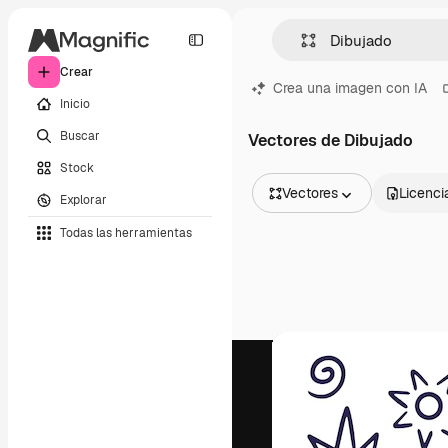
Crear
Crea una imagen con IA
Inicio
Buscar
Vectores de Dibujado
Stock
Vectores
Licenci
Explorar
Todas las imágenes
Todas las herramientas
Vectores
Ilustraciones
Fotos
PSD
Plantillas
Mockups
Vídeos
Clips de vídeo
Motion graphics
Plantillas de vídeos
Iconos
Modelos 3D
Fuentes