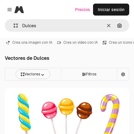
Magnific
Precios
Iniciar sesión
Close menu
Borrar
Buscar
Crea una imagen con IA
Crea un vídeo con IA
Crea un icono 
Vectores de Dulces
Vectores
Filtros