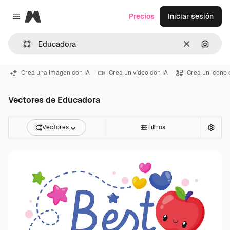
Magnific
Precios
Iniciar sesión
Close menu
Borrar
Buscar
Crea una imagen con IA
Crea un vídeo con IA
Crea un icono 
Vectores de Educadora
Vectores
Filtros