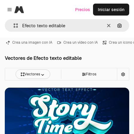
Magnific
Precios
Iniciar sesión
Close menu
Borrar
Buscar
Crea una imagen con IA
Crea un vídeo con IA
Crea un icono 
Vectores de Efecto texto editable
Vectores
Filtros