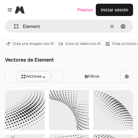
Magnific
Precios
Iniciar sesión
Close menu
Borrar
Buscar
Crea una imagen con IA
Crea un vídeo con IA
Crea un icono 
Vectores de Element
Vectores
Filtros