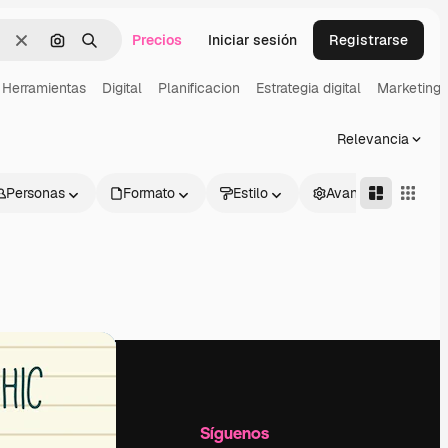
Precios
Iniciar sesión
Registrarse
Borrar
Buscar por imagen
Buscar
Herramientas
Digital
Planificacion
Estrategia digital
Marketing
Relevancia
Personas
Formato
Estilo
Avanzado
l
Empresa
Síguenos