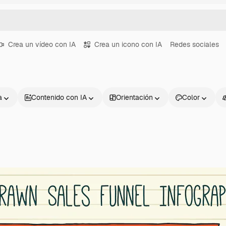
Crea un vídeo con IA
Crea un icono con IA
Redes sociales
a
Contenido con IA
Orientación
Color
Productos
Información úti