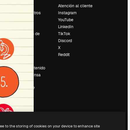
Precios
Atención al cliente
Sobre nosotros
Instagram
Reviews
YouTube
Empleo
LinkedIn
Tendencias de
TikTok
búsqueda
Discord
Blog
X
es
Eventos
Reddit
Slidesgo
Vender contenido
Sala de prensa
¿Buscas
magnific.ai?
ree to the storing of cookies on your device to enhance site