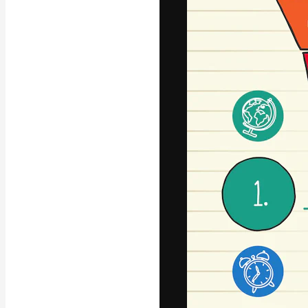
La plataforma cr
trabajo. Más de
entre creativos
estudios.
Español
Copyright © 2010