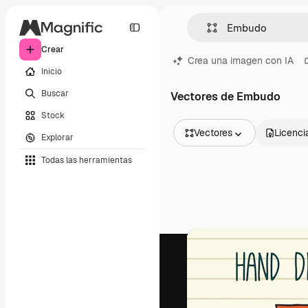
Crear
Crea una imagen con IA
Inicio
Buscar
Vectores de Embudo
Stock
Vectores
Licenci
Explorar
Todas las imágenes
Todas las herramientas
Vectores
Ilustraciones
Fotos
PSD
Plantillas
Mockups
Vídeos
Clips de vídeo
Motion graphics
Plantillas de vídeos
Iconos
Modelos 3D
Fuentes