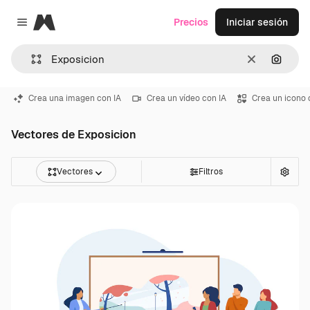
Magnific
Precios
Iniciar sesión
Close menu
Borrar
Buscar
Crea una imagen con IA
Crea un vídeo con IA
Crea un icono 
Vectores de Exposicion
Vectores
Filtros