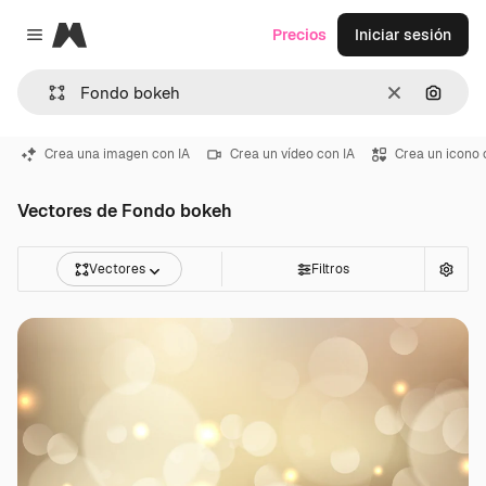
Magnific
Precios
Iniciar sesión
Close menu
Borrar
Buscar
Crea una imagen con IA
Crea un vídeo con IA
Crea un icono 
Vectores de Fondo bokeh
Vectores
Filtros