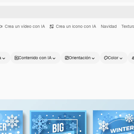
Crea un vídeo con IA
Crea un icono con IA
Navidad
Textur
a
Contenido con IA
Orientación
Color
Productos
Información úti