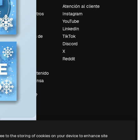
Precios
Atención al cliente
Sobre nosotros
Instagram
Reviews
YouTube
Empleo
LinkedIn
Tendencias de
TikTok
búsqueda
Discord
Blog
X
es
Eventos
Reddit
Slidesgo
Vender contenido
Sala de prensa
¿Buscas
magnific.ai?
ree to the storing of cookies on your device to enhance site