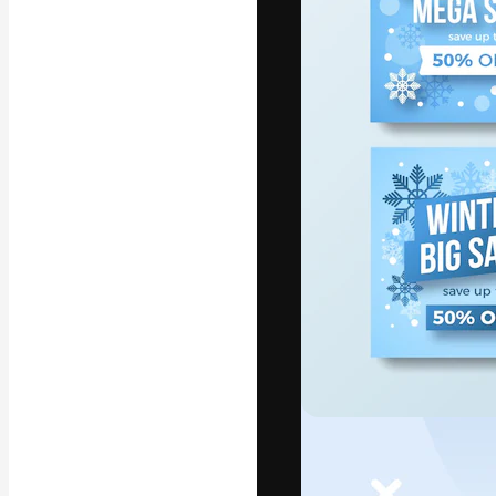
La plataforma cr
trabajo. Más de
entre creativos
estudios.
Español
Copyright © 2010