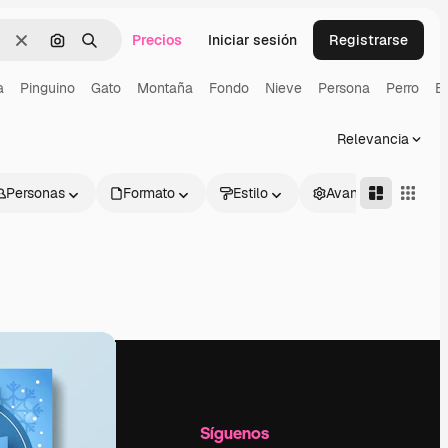
Precios
Iniciar sesión
Registrarse
Borrar
Buscar por imagen
Buscar
a
Pinguino
Gato
Montaña
Fondo
Nieve
Persona
Perro
Ed
Relevancia
Personas
Formato
Estilo
Avanzado
l
Empresa
Síguenos