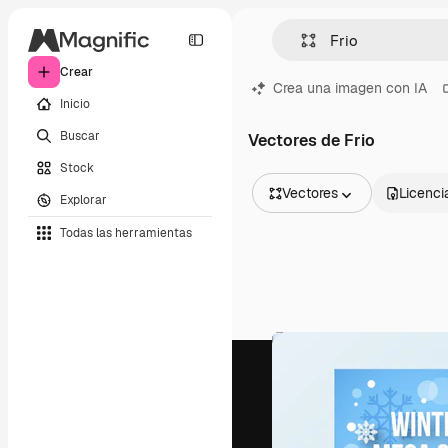
Crear
Crea una imagen con IA
Inicio
Buscar
Vectores de Frio
Stock
Vectores
Licenci
Explorar
Todas las imágenes
Todas las herramientas
Vectores
Ilustraciones
Fotos
PSD
Plantillas
Mockups
Vídeos
Clips de vídeo
Motion graphics
Plantillas de vídeos
Iconos
Modelos 3D
Fuentes