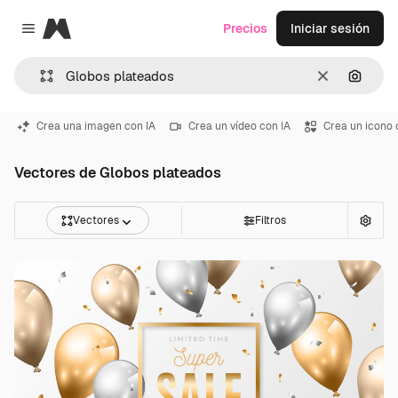
Magnific
Precios
Iniciar sesión
Close menu
Borrar
Buscar
Crea una imagen con IA
Crea un vídeo con IA
Crea un icono 
Vectores de Globos plateados
Vectores
Filtros