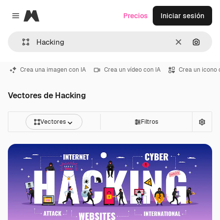
Magnific
Precios
Iniciar sesión
Close menu
Borrar
Buscar
Crea una imagen con IA
Crea un vídeo con IA
Crea un icono 
Vectores de Hacking
Vectores
Filtros