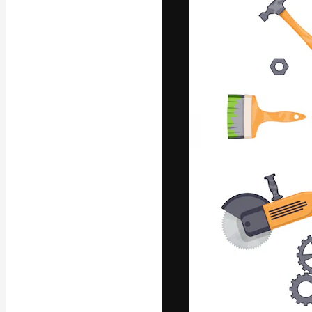
La plataforma cr
trabajo. Más de
entre creativos
estudios.
Español
Copyright © 2010