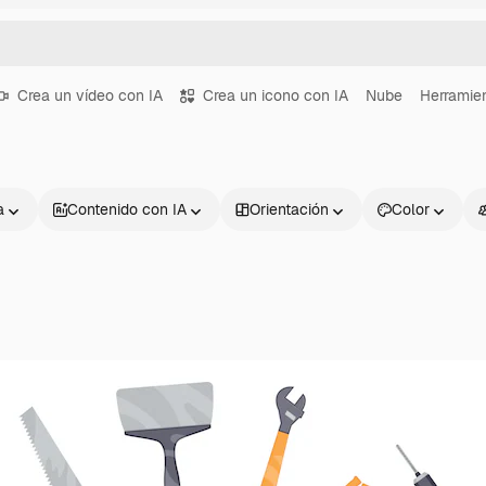
Crea un vídeo con IA
Crea un icono con IA
Nube
Herramie
a
Contenido con IA
Orientación
Color
Productos
Información úti