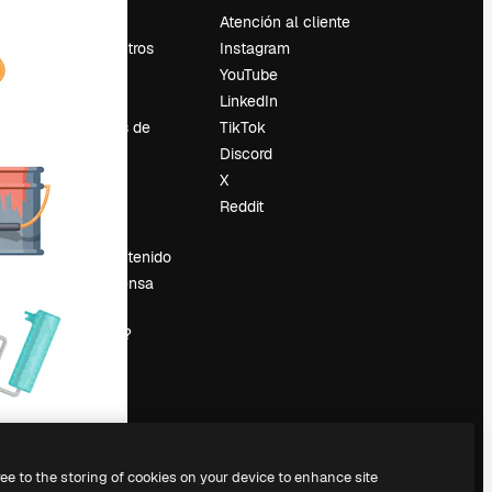
Precios
Atención al cliente
Sobre nosotros
Instagram
Reviews
YouTube
Empleo
LinkedIn
Tendencias de
TikTok
búsqueda
Discord
Blog
X
es
Eventos
Reddit
Slidesgo
Vender contenido
Sala de prensa
¿Buscas
magnific.ai?
ree to the storing of cookies on your device to enhance site