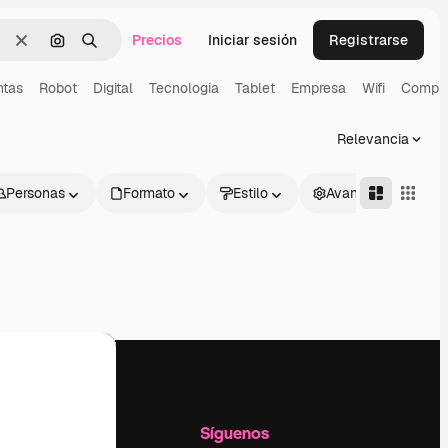
Precios
Iniciar sesión
Registrarse
Borrar
Buscar por imagen
Buscar
ntas
Robot
Digital
Tecnologia
Tablet
Empresa
Wifi
Compu
Relevancia
Personas
Formato
Estilo
Avanzado
l
Empresa
Síguenos