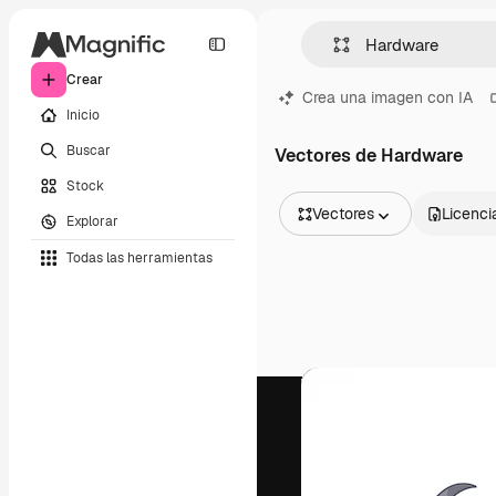
Crear
Crea una imagen con IA
Inicio
Buscar
Vectores de Hardware
Stock
Vectores
Licenci
Explorar
Todas las imágenes
Todas las herramientas
Vectores
Ilustraciones
Fotos
PSD
Plantillas
Mockups
Vídeos
Clips de vídeo
Motion graphics
Plantillas de vídeos
Iconos
Modelos 3D
Fuentes