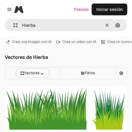
Magnific
Precios
Iniciar sesión
Close menu
Borrar
Buscar
Crea una imagen con IA
Crea un vídeo con IA
Crea un icono 
Vectores de Hierba
Vectores
Filtros