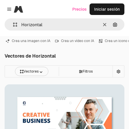
Magnific
Precios
Iniciar sesión
Close menu
Borrar
Buscar
Crea una imagen con IA
Crea un vídeo con IA
Crea un icono 
Vectores de Horizontal
Vectores
Filtros