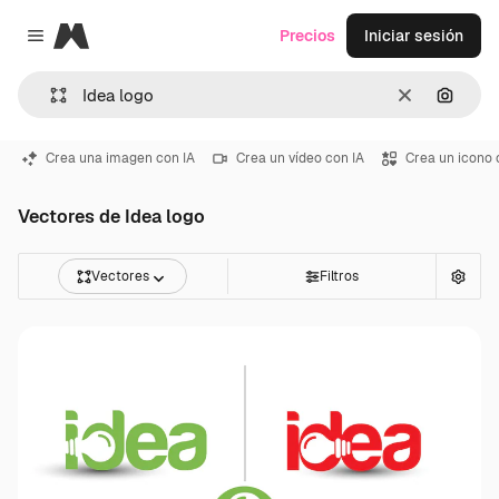
Magnific
Precios
Iniciar sesión
Close menu
Borrar
Buscar
Crea una imagen con IA
Crea un vídeo con IA
Crea un icono 
Vectores de Idea logo
Vectores
Filtros