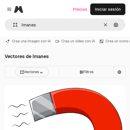
Magnific
Precios
Iniciar sesión
Close menu
Borrar
Buscar
Crea una imagen con IA
Crea un vídeo con IA
Crea un icono 
Vectores de Imanes
Vectores
Filtros