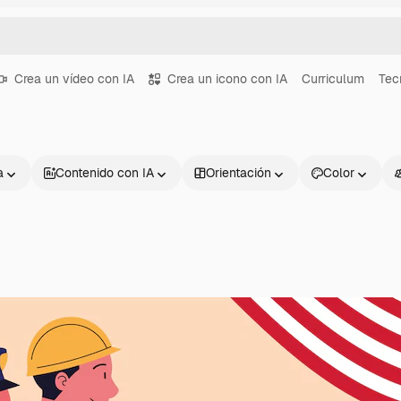
Crea un vídeo con IA
Crea un icono con IA
Curriculum
Tec
a
Contenido con IA
Orientación
Color
Productos
Información úti