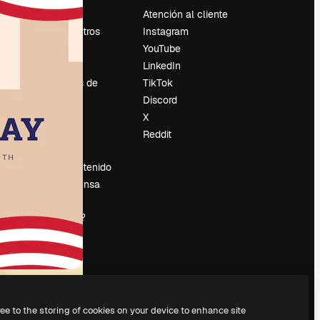
Precios
Atención al cliente
Sobre nosotros
Instagram
Reviews
YouTube
Empleo
LinkedIn
Tendencias de
TikTok
búsqueda
Discord
Blog
X
es
Eventos
Reddit
Slidesgo
Vender contenido
Sala de prensa
¿Buscas
magnific.ai?
ree to the storing of cookies on your device to enhance site