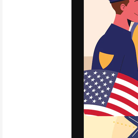
La plataforma cr
trabajo. Más de
entre creativos
estudios.
Español
Copyright © 2010