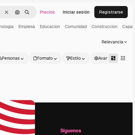
Precios
Iniciar sesión
Registrarse
Borrar
Buscar por imagen
Buscar
nologia
Empresa
Educacion
Comunidad
Construccion
Capaci
Relevancia
Personas
Formato
Estilo
Avanzado
l
Empresa
Síguenos