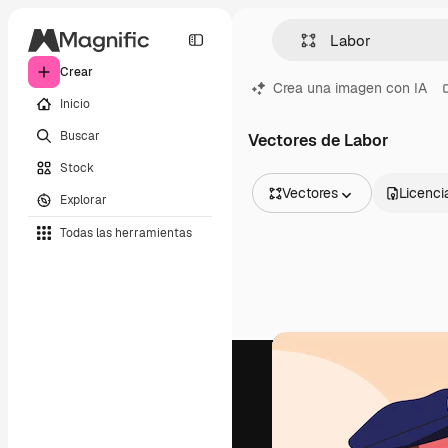
Crear
Crea una imagen con IA
Inicio
Buscar
Vectores de Labor
Stock
Vectores
Licenci
Explorar
Todas las imágenes
Todas las herramientas
Vectores
Ilustraciones
Fotos
PSD
Plantillas
Mockups
Vídeos
Clips de vídeo
Motion graphics
Plantillas de vídeos
Iconos
Modelos 3D
Fuentes