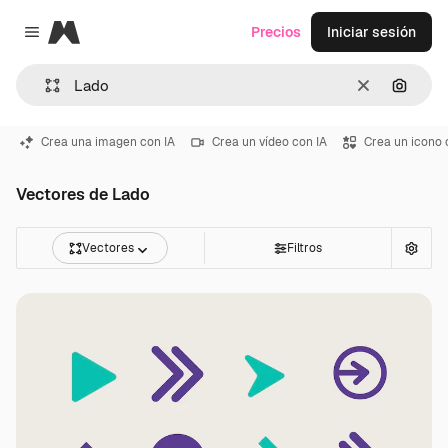
Magnific
Precios
Iniciar sesión
Close menu
Borrar
Buscar
Crea una imagen con IA
Crea un vídeo con IA
Crea un icono 
Vectores de Lado
Vectores
Filtros