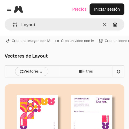
Magnific
Precios
Iniciar sesión
Close menu
Borrar
Buscar
Crea una imagen con IA
Crea un vídeo con IA
Crea un icono 
Vectores de Layout
Vectores
Filtros