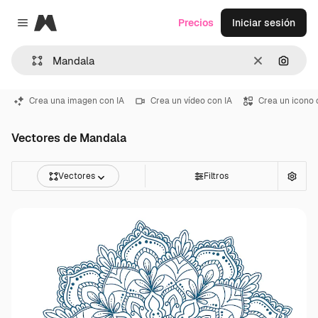
Magnific
Precios
Iniciar sesión
Close menu
Borrar
Buscar
Crea una imagen con IA
Crea un vídeo con IA
Crea un icono 
Vectores de Mandala
Vectores
Filtros